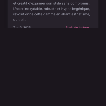
et créatif d'exprimer son style sans compromis.
L'acier inoxydable, robuste et hypoallergénique,
révolutionne cette gamme en alliant esthétisme,
durabi...
7 août 2025
5 min de lecture →
MODE
Chaussure tabi : styles, tailles