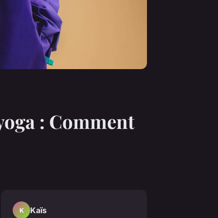
n yoga : Comment
Kaïs
K